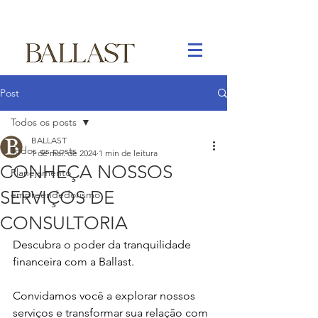
Post
Todos os posts
BALLAST
Todos os posts
1 de mai. de 2024
1 min de leitura
CONHEÇA NOSSOS
Planejamento
SERVIÇOS DE
empreendedorismo
CONSULTORIA
Descubra o poder da tranquilidade 
financeira com a Ballast.
Convidamos você a explorar nossos 
serviços e transformar sua relação com 