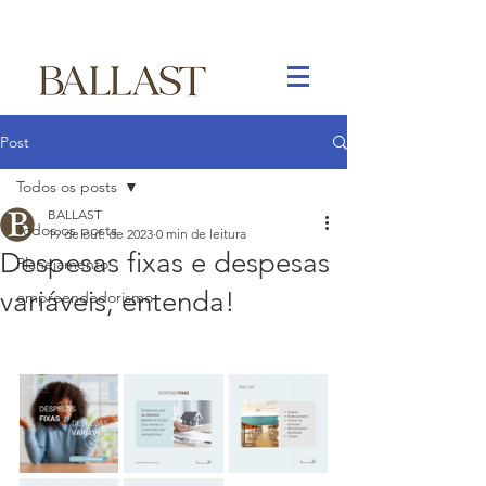
Post
Todos os posts
BALLAST
Todos os posts
19 de out. de 2023
0 min de leitura
Despesas fixas e despesas
Planejamento
variáveis, entenda!
empreendedorismo