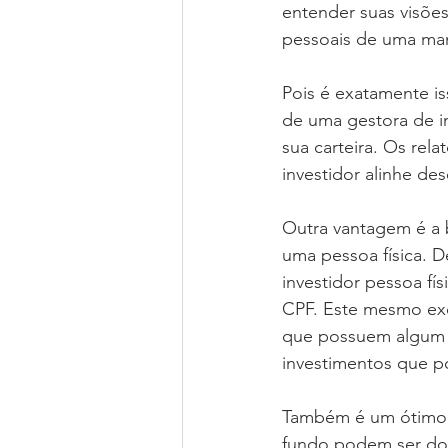
entender suas visões 
pessoais de uma man
Pois é exatamente is
de uma gestora de i
sua carteira. Os rel
investidor alinhe de
Outra vantagem é a b
uma pessoa física. D
investidor pessoa fís
CPF. Este mesmo ex
que possuem algum p
investimentos que p
Também é um ótimo i
fundo podem ser doa