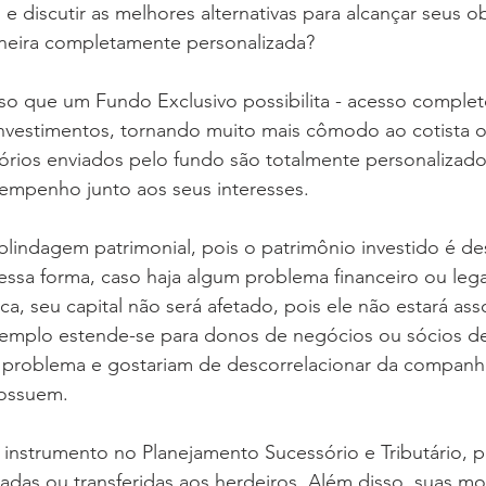
e discutir as melhores alternativas para alcançar seus ob
eira completamente personalizada? 
so que um Fundo Exclusivo possibilita - acesso completo
nvestimentos, tornando muito mais cômodo ao cotista o
atórios enviados pelo fundo são totalmente personalizado
sempenho junto aos seus interesses. 
lindagem patrimonial, pois o patrimônio investido é de
essa forma, caso haja algum problema financeiro ou leg
ica, seu capital não será afetado, pois ele não estará as
emplo estende-se para donos de negócios ou sócios d
roblema e gostariam de descorrelacionar da companhi
ossuem. 
nstrumento no Planejamento Sucessório e Tributário, po
das ou transferidas aos herdeiros. Além disso, suas m