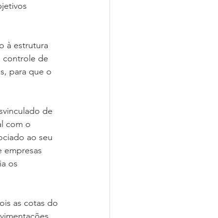
jetivos 
 à estrutura 
 controle de 
s, para que o 
svinculado de 
al com o 
sociado ao seu 
e empresas 
a os 
is as cotas do 
ovimentações 