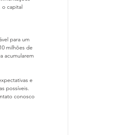
o capital 
ável para um 
 10 milhões de 
ara acumularem 
xpectativas e 
s possíveis. 
ontato conosco 