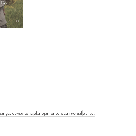
inanças
consultoria
planejamento patrimonial
ballast