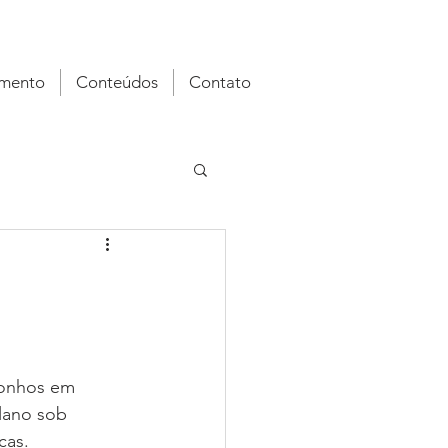
imento
Conteúdos
Contato
sonhos em 
lano sob 
cas.