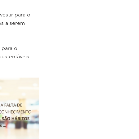
estir para o 
os a serem 
para o 
sustentáveis.