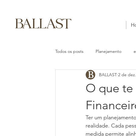
H
Todos os posts
Planejamento
e
BALLAST
2 de dez
O que te
Financei
Ter um planejamento 
realidade. Cada pess
medida permite alinh